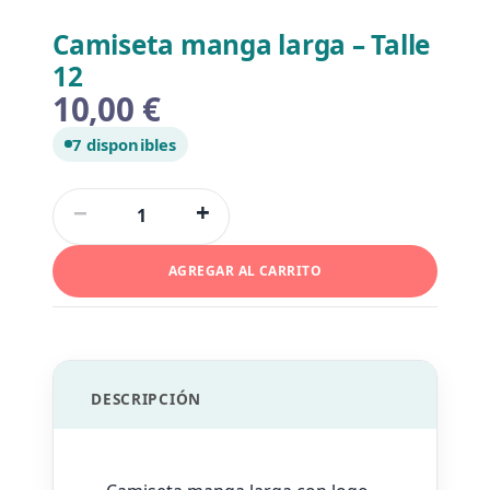
Camiseta manga larga – Talle
12
10,00
€
7 disponibles
Camiseta
−
+
manga
larga
AGREGAR AL CARRITO
-
Talle
12
cantidad
DESCRIPCIÓN